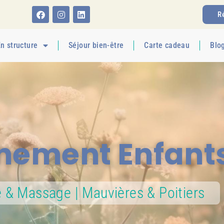
R
n structure
Séjour bien-être
Carte cadeau
Blo
ement Enfant
e & Massage | Mauvières & Poitiers