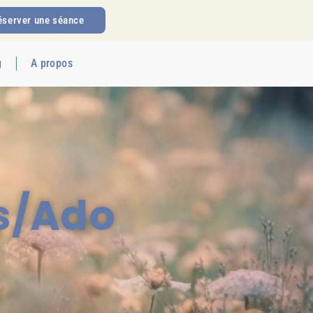
éserver une séance
g
A propos
s/Ado