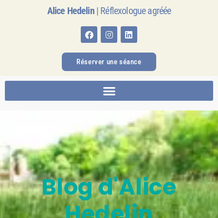
Alice Hedelin
| Réflexologue agréée
Réserver une séance
Blog d'Alice
Hedelin