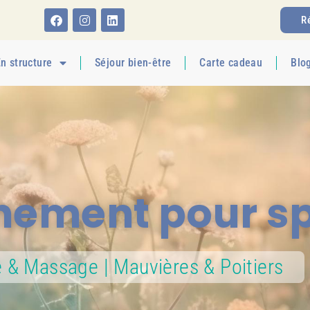
R
n structure
Séjour bien-être
Carte cadeau
Blo
ment pour spo
e & Massage | Mauvières & Poitiers