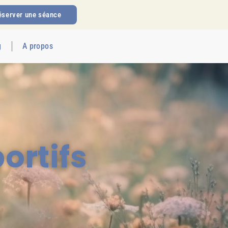
éserver une séance
g
A propos
rtifs